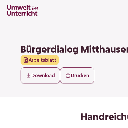
Zum
Inhalt
springen
Bürgerdialog Mitthause
Arbeitsblatt
Download
Drucken
Handreich