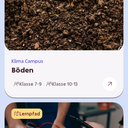
Klima Campus
Böden
Warum gesunde Böden unsere Zukunft
Klasse 7-9
Klasse 10-13
sichern Im Folgenden werden vier
Selbstlernkurse vorgestellt: „Entstehung von
Boden“, „Fähigkeiten von Böden“, „Folgen
belasteter Böden“ und „Schutz und Erhalt von
Lernpfad
Böden“. Die Kurse richten sich direkt an
Lehrende und können selbstständig und