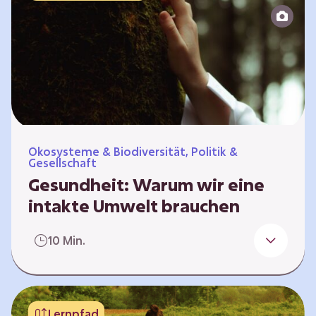
Reparatur“.
Ökosysteme & Biodiversität, Politik &
Gesellschaft
Gesundheit: Warum wir eine
intakte Umwelt brauchen
Einleitung Erst wenn wir krank werden,
10 Min.
erkennen wir den Wert unserer Gesundheit.
Doch Gesundheit bedeutet mehr als nur
Freiheit von Krankheit; sie schließt auch
seelisches und soziales Wohlbefinden ein. Sie
Lernpfad