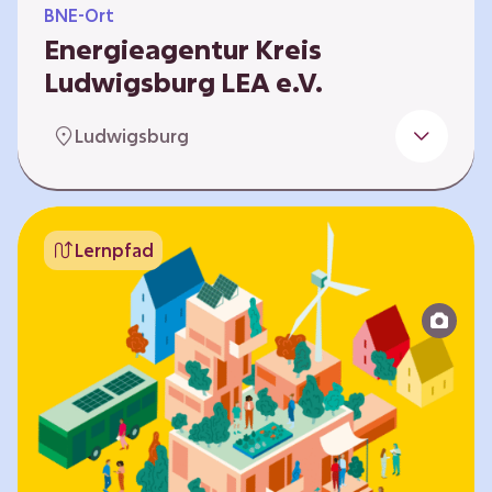
BNE-Ort
Energieagentur Kreis
Ludwigsburg LEA e.V.
Der Bereich Bildung für nachhaltige
Ludwigsburg
Entwicklung der LEA e.V. konzipiert und führt
Umweltbildungsangebote zu den Themen
Energiewende und Klimaschutz. An
Bildungseinrichtungen im Landkreis
Lernpfad
Ludwigsburg erreichen wir insbesondere für
Kinder und Jugendliche vom Vorschulalter bis
ins Erwachsenenleben, mit Programmen für
Schulen aller Art, auch SBBZ. Unsere
Workshops bauen auf zielgruppenspezifische,
diversifizierbare und partizipative Pädagogik,
z.B. mit…