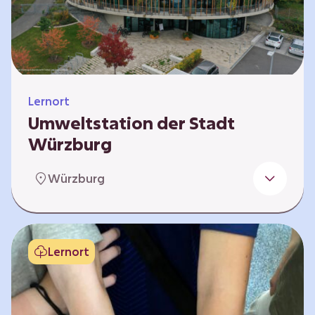
Klimaschützer sind und welchen Einfluss sie
auf das globale Klimasystem haben. Es gibt
keine vorgeschriebene Reihenfolge. Die…
Lernort
Umweltstation der Stadt
Würzburg
Die Umweltstation der Stadt Würzburg wurde
Würzburg
1990 als erste Umweltstation Bayerns
gegründet und ist das städtische Zentrum für
Angebote der Bildung für nachhaltige
Entwicklung, Abfall- und Umweltberatung
Lernort
sowie die Koordination der Lokalen Agenda
21. Wir bieten interaktive Lerneinheiten,
Workshops und Fortbildungen an und
ermöglichen den Teilnehmenden ein