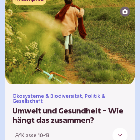
bildet die Grundlage für Lebensqualität und
ermöglicht uns, am gesellschaftlichen Leben
teilzunehmen. Die medizinische Versorgung
hat sich weltweit in vielen Bereichen
verbessert. Zugleich führen vom…
Ökosysteme & Biodiversität, Politik &
Gesellschaft
Umwelt und Gesundheit – Wie
hängt das zusammen?
Gesund zu sein bedeutet mehr als das
Klasse 10-13
Fehlen von Krankheit. Es bedeutet, am Leben