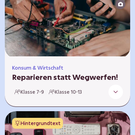
zeitlich unabhängig erarbeitet werden. Die
Kurse sind voneinander unabhängig.
Spielerisch nähern sich die Kurse der Frage,
warum…
Konsum & Wirtschaft
Reparieren statt Wegwerfen!
Elektronische Geräte sind Teil unseres Alltags,
Klasse 7-9
Klasse 10-13
sei es das Handy in der Hosentasche oder die
elektrische Zahnbürste vor dem Zubettgehen.
Doch die wertvollen Bestandteile, aus denen
die Geräte bestehen, sind uns oft nicht
Hintergrundtext
bekannt. Die Lernenden setzen sich mit den
Herausforderungen für die Umwelt von der