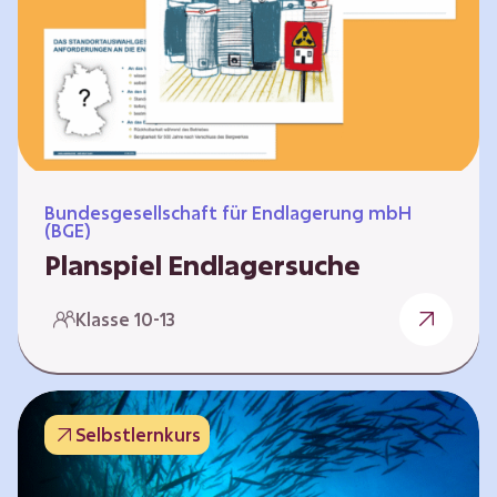
Workshops und kreativen…
Bundesgesellschaft für Endlagerung mbH
(BGE)
Planspiel Endlagersuche
Wer hat die besseren Argumente? Die Suche
Klasse 10-13
nach einem bestmöglichen Standort für ein
Endlager für hochradioaktive Abfälle bringt
eine Vielzahl unterschiedlicher Sichtweisen
und Meinungen mit sich. Um diese
Selbstlernkurs
gesamtgesellschaftliche Aufgabe zu
bewältigen und alle Perspektiven zu
berücksichtigen, hat die BGE ein digitales