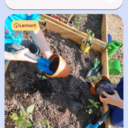
teilzuhaben. Weltweit hat sich die Gesundheit
der Menschen in vielen Bereichen verbessert.
Doch diese Fortschritte gilt es zu schützen:
Lernort
Klimawandel, der Verlust der Biodiversität und
Umweltverschmutzung schaffen neue Risiken,
denen wir gemeinsam begegnen müssen. In
diesem Lernpfad erkunden die Lernenden…