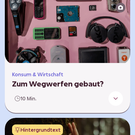
Produktion bis zur Entsorgung auseinander.
Sie entwickeln Ideen, was…
Konsum & Wirtschaft
Zum Wegwerfen gebaut?
Für die Herstellung der Produkte werden
10 Min.
wertvolle Rohstoffe und Energie benötigt.
Doch viele Geräte werden nach kurzer Zeit
gegen neue ausgetauscht.
Verbraucherschutzorganisationen und die
Hintergrundtext
Politik fordern unter anderem das „Recht auf