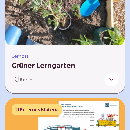
Lernort
Grüner Lerngarten
In Kooperation mit dem Bundesverband der
Berlin
Kleingartenvereine Deutschland e.V. bieten
wir spannende Workshops in unserem Grünen
Lerngarten an. Dies ist ein Ort, an dem Kinder,
Familien und Nachbarn die Natur aktiv
Externes Material
erleben können – und das mitten in Neukölln.
Hier wird gepflanzt, geforscht und gemeinsam
gestaltet – fernab vom grauen Schulhof. Mit