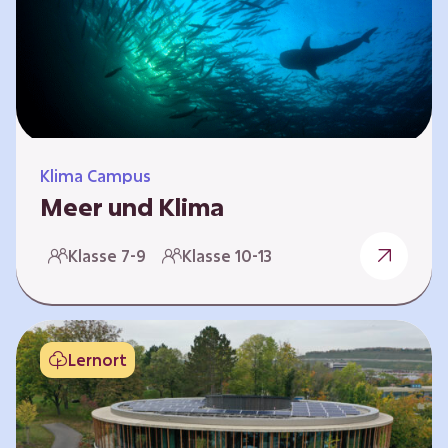
Planspiel entwickelt. Die Teilnehmenden
nehmen dabei die Rollen verschiedener
Akteure ein – wie…
Klima Campus
Meer und Klima
Weltklima, Meereserwärmung & Meeresversau
Klasse 7-9
Klasse 10-13
erung Im Folgenden werden drei
Selbstlernkurse vorgestellt. „Weltklima”,
„Meereserwärmung” und
„Meeresversauerung”. Die Kurse richten sich
Lernort
direkt an Lehrende und können selbstständig
und zeitlich unabhängig erarbeitet werden.
Dabei wird auf spielerische Weise erfahrbar,
wie wichtig die Meere als natürliche