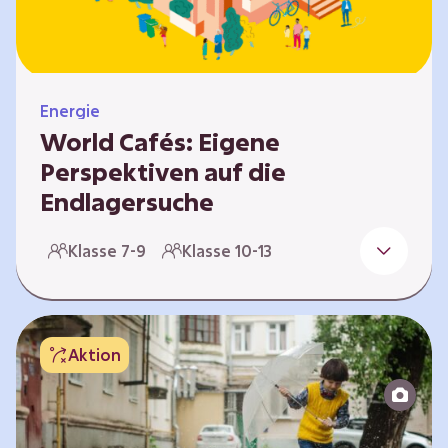
Energie
World Cafés: Eigene
Perspektiven auf die
Endlagersuche
Die Suche nach einem Endlager für
Klasse 7-9
Klasse 10-13
hochradioaktiven Abfall ist eine
Jahrhundertaufgabe, die vor allem die heutige
junge Generation betrifft. Doch wie findet
man einen Standort, der für eine Million Jahre
Aktion
sicher ist? Und wie schafft man es, die
Öffentlichkeit in diesen Prozess fair und
transparent einzubinden? In diesem Format
setzen sich die Lernenden intensiv mit…