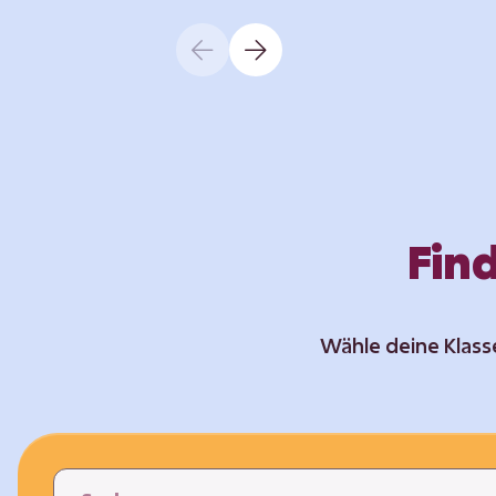
Geräte bestehen, sind uns oft
nicht bekannt. Die Lernenden
setzen sich mit den
Herausforderungen für die Umwe
von der Produktion bis zur
Entsorgung auseinander. Sie
entwickeln Ideen, was…
Find
Wähle deine Klass