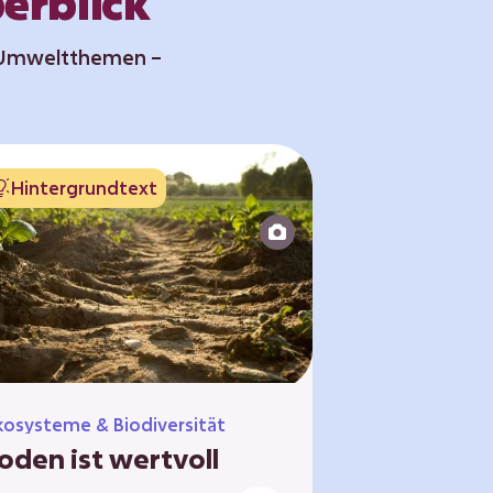
erblick
n Umweltthemen –
Hintergrundtext
Hintergrun
Ökosysteme & 
Antarktis:
osysteme & Biodiversität
Schutzgeb
oden ist wertvoll
und vers