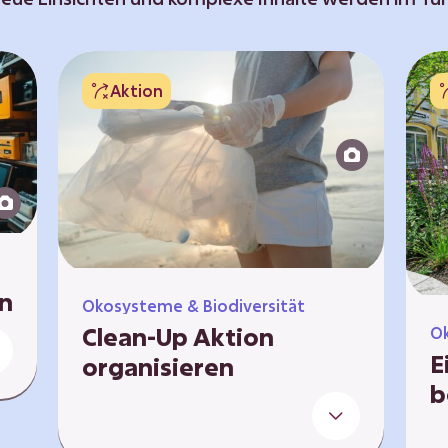
Aktion
n
Ökosysteme & Biodiversität
Clean-Up Aktion
Ök
e
E
organisieren
b
Gemeinsam gegen Müll Clean-Up
bedeutet, dass ihr auf einer
St