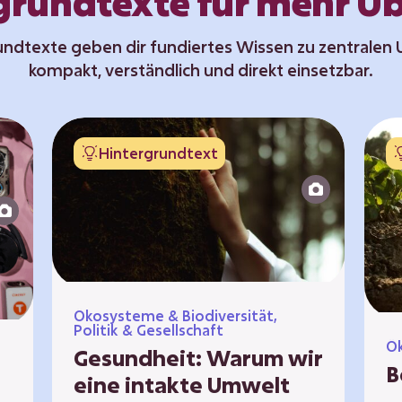
grundtexte für mehr Üb
undtexte geben dir fundiertes Wissen zu zentrale
kompakt, verständlich und direkt einsetzbar.
Hintergrundtext
Ökosysteme & Biodiversität,
Politik & Gesellschaft
Ök
Gesundheit: Warum wir
B
eine intakte Umwelt