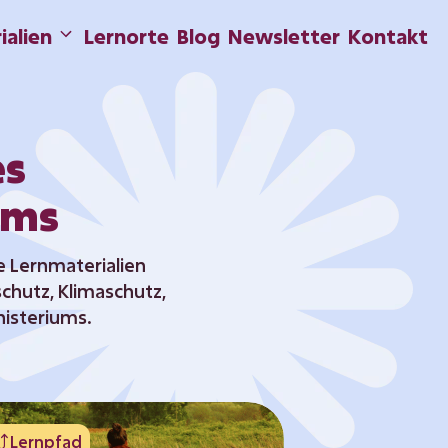
ialien
Lernorte
Blog
Newsletter
Kontakt
es
ums
e Lernmaterialien
hutz, Klimaschutz,
isteriums.
Lernpfad
Lernpfad