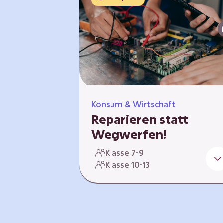
Konsum & Wirtschaft
Reparieren statt
Wegwerfen!
Elektronische Geräte sind Teil
Klasse 7-9
unseres Alltags, sei es das Handy
Klasse 10-13
in der Hosentasche oder die
elektrische Zahnbürste vor dem
Zubettgehen. Doch die wertvolle
Bestandteile, aus denen die