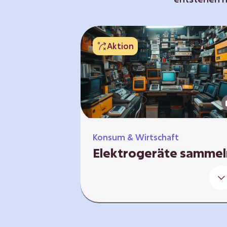
Aktion
Konsum & Wirtschaft
Elektrogeräte sammel
Alte Geräte – neue Werte Wir all
haben sie: alte Handys, kaputte
Kopfhörer, defekte Kabel oder
Taschenrechner, die niemand
mehr benutzt.Doch diese Geräte