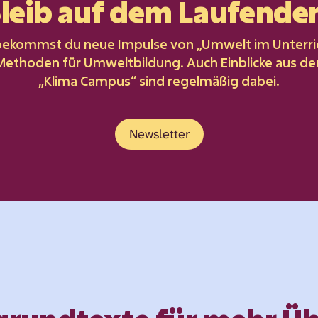
leib auf dem Laufende
bekommst du neue Impulse von „Umwelt im Unterri
 Methoden für Umweltbildung. Auch Einblicke aus de
„Klima Campus“ sind regelmäßig dabei.
Newsletter