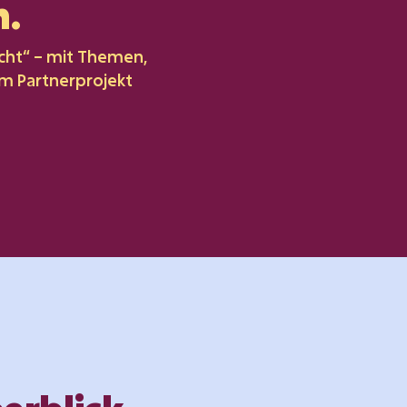
n.
cht“ – mit Themen,
m Partnerprojekt