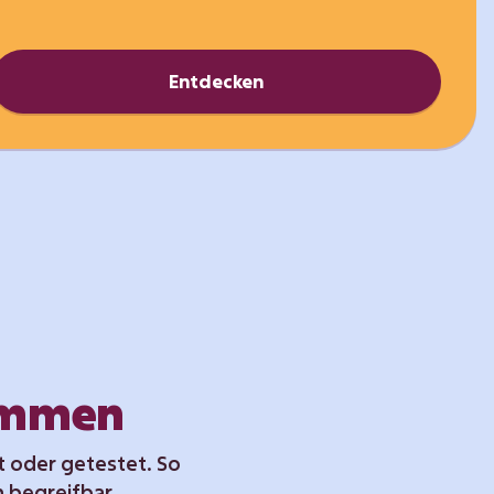
Entdecken
kommen
t oder getestet. So
 begreifbar.