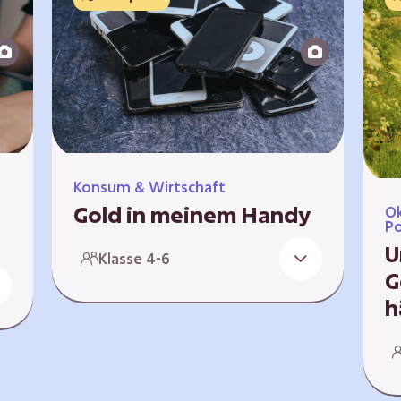
Konsum & Wirtschaft
Gold in meinem Handy
Ök
Po
Elektronische Geräte sind Teil
U
Klasse 4-6
unseres Alltags, sei es die
G
Kaffeemaschine am Morgen oder
h
die elektrische Zahnbürste vor
dem Schlafengehen. Doch die
G
meisten Menschen kennen ihre
n
al
Bestandteile nicht. In diesem
be
Lernpfad befasst ihr euch mit den