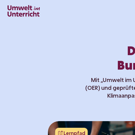
Zum
Inhalt
springen
D
Bu
Mit „Umwelt im U
(OER) und geprüft
Klimaanpa
Lernpfad