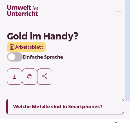
Zum
Inhalt
M
springen
Gold im Handy?
Arbeitsblatt
Einfache Sprache
Welche Metalle sind in Smartphones?
Aufgabe
Infotext
Herstellung
Rohstoffgewinnung
Umwelteinfluss