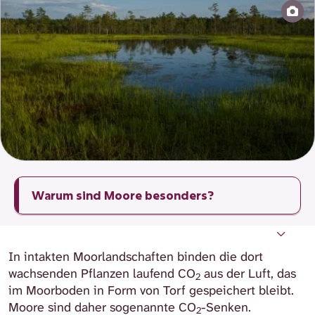
Warum sind Moore besonders?
Was sind Moore?
Wo gibt es Moore in Deutschland?
Wie hat sich die Situation der Moore
Welche "Dienstleistungen" erbringen Moore?
Was passiert, wenn Moore entwässert
Was gibt es für Lösungsmöglichkeiten?
Was kann ich selbst zum Schutz der Moore
Weiterführende Links
entwickelt?
werden?
beitragen?
In intakten Moorlandschaften binden die dort
wachsenden Pflanzen laufend CO
aus der Luft, das
2
im Moorboden in Form von Torf gespeichert bleibt.
Moore sind daher sogenannte CO
-Senken.
2