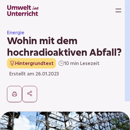
Zum
Inhalt
M
springen
Energie
Wohin mit dem
hochradioaktiven Abfall?
Hintergrundtext
10 min Lesezeit
Erstellt am 26.01.2023