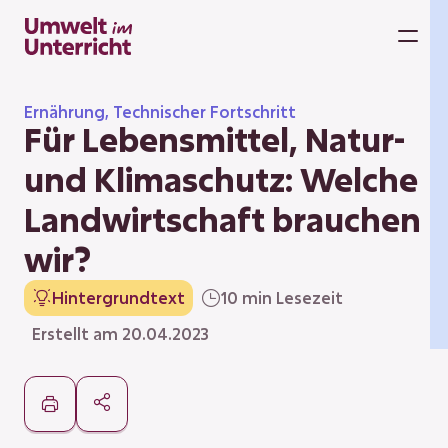
Zum
Inhalt
M
springen
Ernährung, Technischer Fortschritt
Für Lebensmittel, Natur-
und Klimaschutz: Welche
Landwirtschaft brauchen
wir?
Hintergrundtext
10 min Lesezeit
Erstellt am 20.04.2023