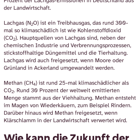
Prozent der Lachgas-Emissionen in Deutschland aus
der Landwirtschaft.
Lachgas (N
O) ist ein ⁠Treibhausgas⁠, das rund 300-
2
mal so klimaschädlich ist wie Kohlenstoffdioxid
(CO
). Hauptquellen von Lachgas sind, neben der
2
chemischen Industrie und Verbrennungsprozessen,
stickstoffhaltige Düngemittel und die Tierhaltung.
Lachgas wird auch freigesetzt, wenn Moore oder
Grünland in Ackerland umgewandelt werden.
Methan (CH
) ist rund 25-mal klimaschädlicher als
4
CO
. Rund 30 Prozent der weltweit emittierten
2
Menge stammt aus der Viehhaltung. Methan entsteht
im Magen von Wiederkäuern, zum Beispiel Rindern.
Darüber hinaus wird Methan freigesetzt, wenn
Klärschlamm in der Landwirtschaft verwertet wird.
Wie kann die Zukunft der