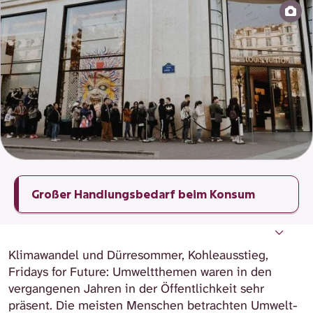
Großer Handlungsbedarf beim Konsum
Gegenläufige Entwicklungen
Wie hängen Konsum, Umwelt und Klima
Vom Wissen zum Handeln
Hemmnisse und Herausforderungen
Wie können Verbraucherinnen und
Nachhaltiger Konsum und gesellschaftlicher
Was bringt ein Lieferkettengesetz?
Nachhaltiger Konsum im Alltag
Weiterführende Links
zusammen?
Verbraucher für nachhaltigen Konsum
Wandel
Klimawandel und Dürresommer, Kohleausstieg,
gewonnen werden?
Fridays for Future: Umweltthemen waren in den
vergangenen Jahren in der Öffentlichkeit sehr
präsent. Die meisten Menschen betrachten Umwelt-