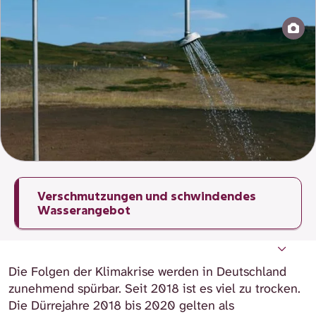
Verschmutzungen und schwindendes
Wasserangebot
Alles hängt vom Wasser ab
Wie sich der natürliche Wasserkreislauf
Wieviel Wasser steht uns zur Verfügung?
Woher entnehmen wir Wasser, und wie
Warum gibt es Konflikte bei der
Welche Folgen hat die Belastung des
Wasserreserven sichern und schützen
Was kann ich selbst tun?
Weiterführende Links
verändert
nutzen wir es?
Wassernutzung?
Wassers?
Die Folgen der Klimakrise werden in Deutschland
zunehmend spürbar. Seit 2018 ist es viel zu trocken.
Die Dürrejahre 2018 bis 2020 gelten als