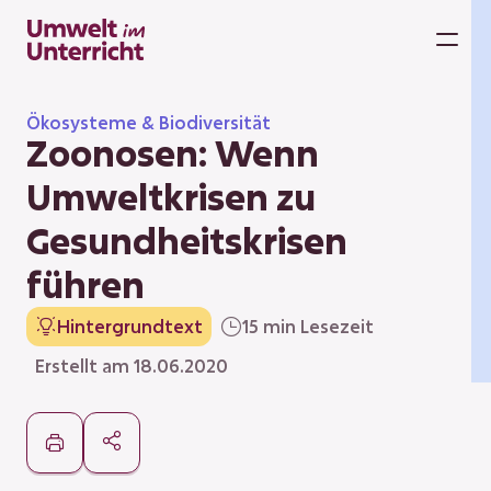
Zum
Inhalt
M
springen
Ökosysteme & Biodiversität
Zoonosen: Wenn
Umweltkrisen zu
Gesundheitskrisen
führen
Hintergrundtext
15 min Lesezeit
Erstellt am 18.06.2020