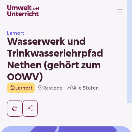
Zum
Inhalt
M
springen
Lernort
Wasserwerk und
Trinkwasserlehrpfad
Nethen (gehört zum
OOWV)
Lernort
Rastede
Alle Stufen