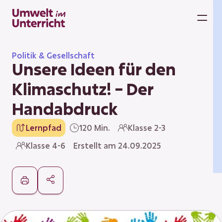
Zum
Inhalt
M
springen
Politik & Gesellschaft
Unsere Ideen für den
Klimaschutz! – Der
Handabdruck
Lernpfad
120 Min.
Klasse 2-3
Klasse 4-6
Erstellt am 24.09.2025