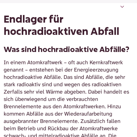
Was sind hochradioaktive Abfälle?
Was bedeutet Radioaktivität und warum ist
Katastrophe in Fukushima
Was ist ein Castor-Behälter?
Zwischenlager für hochradioaktive Abfälle
Proteste gegen Atomenergie und Endlager
Wohin mit dem hochradioaktiven Abfall?
Ein Endlagerstandort unter der Erde
diese gefährlich?
Endlager für
hochradioaktiven Abfall
Was sind hochradioaktive Abfälle?
In einem Atomkraftwerk – oft auch Kernkraftwerk
genannt – entstehen bei der Energieerzeugung
hochradioaktive Abfälle. Das sind Abfälle, die sehr
stark radioaktiv sind und wegen des radioaktiven
Zerfalls sehr viel Wärme abgeben. Dabei handelt es
sich überwiegend um die verbrauchten
Brennelemente aus den Atomkraftwerken. Hinzu
kommen Abfälle aus der Wiederaufarbeitung
ausgebrannter Brennelemente. Zusätzlich fallen
beim Betrieb und Rückbau der Atomkraftwerke
schwach- und mittelradioaktive Abfälle an. Die