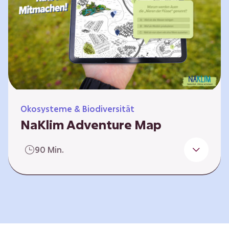
Ökosysteme & Biodiversität
NaKlim Adventure Map
Eure Ideen und Projekte sichtbar machen
90 Min.
Teilt euer eigenes Projekt auf der NaKlim
Adventure Map! Ihr habt in eurer Gruppe oder
Klasse etwas Neues über Natur- oder
Klimaschutz gelernt? Vielleicht habt ihr das
faszinierende Leben im Boden erforscht und
eigene Beobachtungen gemacht. Oder ihr