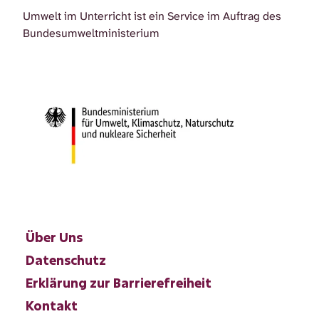
habt ein spannendes Projekt zum Schutz
Umwelt im Unterricht ist ein Service im Auftrag des
unserer Ökosysteme durchgeführt – zum…
Bundesumweltministerium
Über Uns
Datenschutz
Erklärung zur Barrierefreiheit
Kontakt