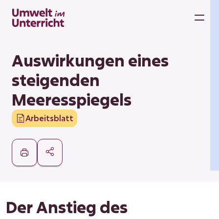
Zum
Inhalt
M
springen
Auswirkungen eines
steigenden
Meeresspiegels
Arbeitsblatt
Der Anstieg des