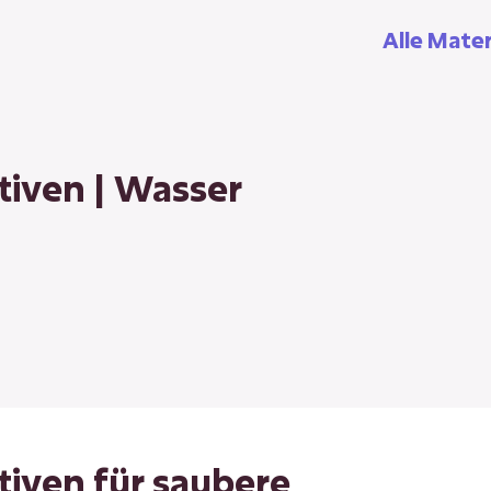
Alle Mater
ativen | Wasser
ativen für saubere