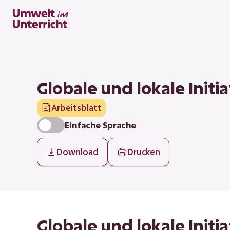
Zum
Inhalt
springen
Globale und lokale Initi
Arbeitsblatt
Einfache Sprache
Download
Drucken
Globale und lokale Initi