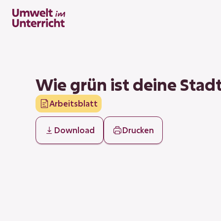
Zum
Inhalt
springen
Wie grün ist deine Stad
Arbeitsblatt
Download
Drucken