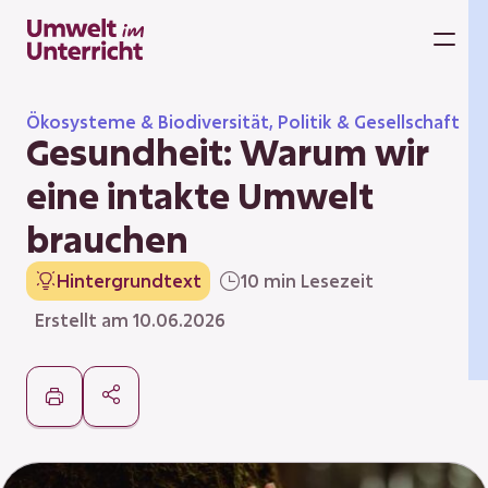
Zum
Inhalt
M
springen
Ökosysteme & Biodiversität, Politik & Gesellschaft
Gesundheit: Warum wir
eine intakte Umwelt
brauchen
Hintergrundtext
10 min Lesezeit
Erstellt am 10.06.2026