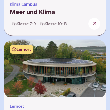
Klima Campus
Meer und Klima
Weltklima, Meereserwärmung & Meeresversau
Klasse 7-9
Klasse 10-13
erung Im Folgenden werden drei
Selbstlernkurse vorgestellt. „Weltklima”,
„Meereserwärmung” und
„Meeresversauerung”. Die Kurse richten sich
Lernort
direkt an Lehrende und können selbstständig
und zeitlich unabhängig erarbeitet werden.
Dabei wird auf spielerische Weise erfahrbar,
wie wichtig die Meere als natürliche
Klimaschützer sind und welchen Einfluss sie
auf das globale Klimasystem haben. Es gibt
keine vorgeschriebene Reihenfolge. Die…
Lernort