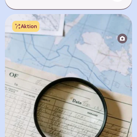
dass wir es mit bloßem Auge kaum sehen –
aber es kann trotzdem großen Schaden
anrichten, wenn es in die Umwelt gelangt. Mit
Aktion
einem einfachen Experiment könnt ihr
Mikroplastik sichtbar machen! Vorbereitung
Für das folgende Experiment benötigt ihr die
folgenden Materialien: Ausführung Fazit…