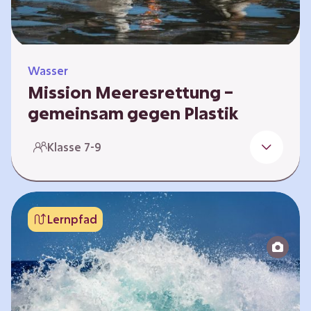
Wasser
Mission Meeresrettung –
gemeinsam gegen Plastik
Die Weltmeere bedecken rund 70 Prozent
Klasse 7-9
der Erdoberfläche und sind ein zentraler
Bestandteil unseres Ökosystems. Sie
speichern Wärme, produzieren Sauerstoff und
dienen als Lebensraum für unzählige Arten.
Lernpfad
Doch sie sind zunehmend bedroht. Eine der
größten Gefahren ist Plastikmüll. In diesem
Lernpfad setzt du dich gemeinsam mit deiner
Lerngruppe mit den Eigenschaften und der
Bedeutung…