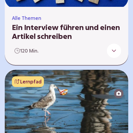
Alle Themen
Ein Interview führen und einen
Artikel schreiben
Einführung Führt ein journalistisches
120 Min.
Interview mit einer Person in einem
Unternehmen oder einer Organisation, in der
das Thema Nachhaltigkeit, Klima- oder
Umweltschutz im Berufsalltag eine Rolle
Lernpfad
spielt. Verfasst im Anschluss einen Artikel.
Diese Aktion braucht Vorbereitung und
Recherche. Informationen im Überblick Ihr
arbeitet in Gruppen und habt in mehreren
Unterrichtsstunden Zeit, um euer Interview
zu…