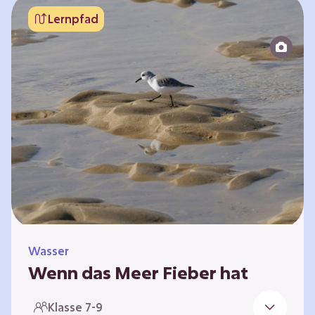
Bedeutung sensibilisiert und zum Handeln
Lernpfad
angeregt werden. Deine Aufgabe wird es nun
sein, Daten zu nutzen, um deine Forderungen
zum Schutz der Meere zu formulieren. Im
Team sind wir besonders stark. Die…
Wasser
Wenn das Meer Fieber hat
Die Meerestemperaturen steigen, damit steigt
Klasse 7-9