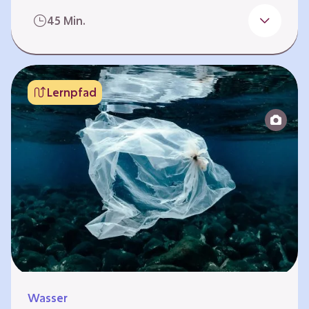
Stell dir vor: Die Welt in der Zukunft ist ein
45 Min.
guter Ort für Tiere, Pflanzen und Menschen.
Die Meere sind sauber, die Fische haben
genug Platz und Nahrung, es gibt viele bunte
Korallenriffe, und die Menschen achten auf
Lernpfad
die Natur. Jetzt schreibt oder gestaltet ihr
eine Botschaft aus der Zukunft – an die
Menschen von…
Wasser