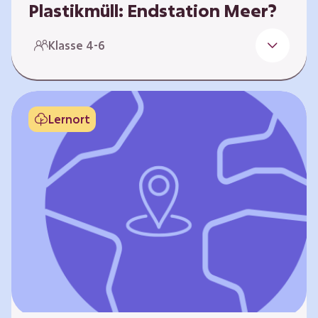
Plastikmüll: Endstation Meer?
Plastikmüll im Meer ist eine große Gefahr für
Klasse 4-6
die Umwelt. Tiere können sich darin
verfangen oder das Plastik fressen: das ist
sowohl ungesund für die Tiere, als auch für
uns Menschen. Aber wie kommt der Müll
Lernort
überhaupt ins Meer? In diesem Lernpfad
sammeln die Lernenden mithilfe von Fotos
Beispiele für Plastikmüll im Meer.
Arbeitsblätter…