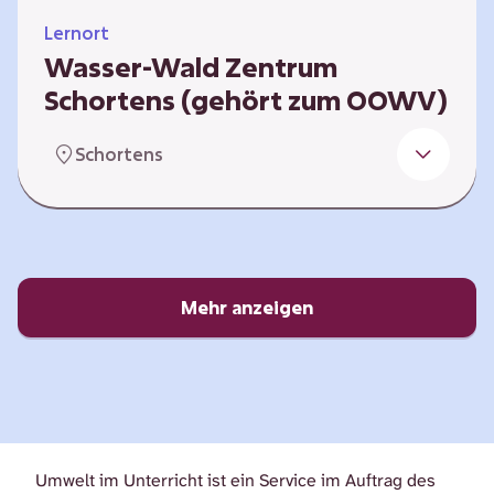
Lernort
Wasser-Wald Zentrum
Schortens (gehört zum OOWV)
Bedeutung von Wasser und Wald für das
Schortens
Ökosystem, Biodiversität und Artenschutz,
Zusammenspiel in Ökosystemen,
Klimaanpassungstrategien, Bedeutung von
Trinkwasser, Wasserstoff
Mehr anzeigen
Umwelt im Unterricht ist ein Service im Auftrag des