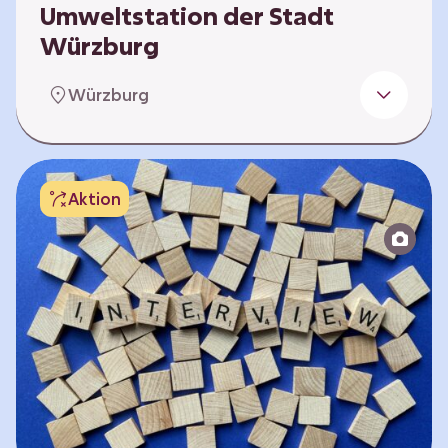
Umweltstation der Stadt
Würzburg
Die Umweltstation der Stadt Würzburg wurde
Würzburg
1990 als erste Umweltstation Bayerns
gegründet und ist das städtische Zentrum für
Angebote der Bildung für nachhaltige
Entwicklung, Abfall- und Umweltberatung
Aktion
sowie die Koordination der Lokalen Agenda
21. Wir bieten interaktive Lerneinheiten,
Workshops und Fortbildungen an und
ermöglichen den Teilnehmenden ein
spielerisches „Lernen durch Erleben“. In
unserer „Bibliothek der…