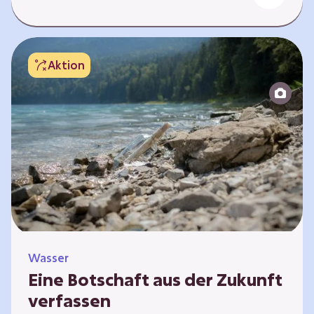
auch der Meeresspiegel an. Das hat Folgen
für marine Lebewesen und Ökosysteme.
Zudem müssen Menschen vor Hitze und dem
steigenden Meeresspiegel fliehen. In diesem
Aktion
Lernpfad befasst ihr euch mit den
Auswirkungen der Erderwärmung besonders in
der Nordsee und im Wattenmeer. Hierfür wird
den Lernenden erstmals ein Extrembeispiel
an dem…
Wasser
Eine Botschaft aus der Zukunft
verfassen