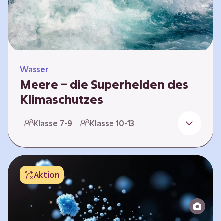
Wasser
Meere – die Superhelden des
Klimaschutzes
Die Meere spielen eine bedeutende Rolle für
Klasse 7-9
Klasse 10-13
unser Klima. Sie speichern große Mengen
CO₂, reinigen die Luft und helfen dabei,
extreme Wetterlagen abzufedern. Sie tragen
entscheidend dazu bei, das Klima auf der Erde
Aktion
stabil zu halten und ermöglichen somit erst
unser Leben. In diesem Lernpfad befasst ihr
euch mit Meeres- und Küstenökosystemen.
Die Schüler:innen…