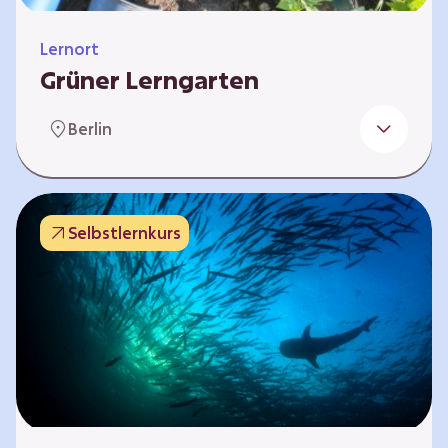
Lernort
Grüner Lerngarten
In Kooperation mit dem Bundesverband der
Berlin
Kleingartenvereine Deutschland e.V. bieten
wir spannende Workshops in unserem Grünen
Lerngarten an. Dies ist ein Ort, an dem Kinder,
Familien und Nachbarn die Natur aktiv
Selbstlernkurs
erleben können – und das mitten in Neukölln.
Hier wird gepflanzt, geforscht und gemeinsam
gestaltet – fernab vom grauen Schulhof. Mit
Workshops und kreativen…