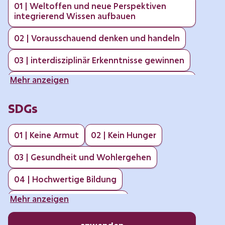
01 | Weltoffen und neue Perspektiven
integrierend Wissen aufbauen
02 | Vorausschauend denken und handeln
03 | interdisziplinär Erkenntnisse gewinnen
Mehr anzeigen
04 | Risiken, Gefahren und Unsicherheiten
erkennen und abwägen können
SDGs
05 | Gemeinsam mit anderen planen und
handeln können
01 | Keine Armut
02 | Kein Hunger
06 | An Entscheidungsprozessen
partizipieren können
03 | Gesundheit und Wohlergehen
07 | Sich und andere motivieren können
04 | Hochwertige Bildung
aktiv zu werden
Mehr anzeigen
05 | Geschlechtergleichheit
08 | Zielkonflikte bei der Reflexion über
Handlungsstrategien berücksichtigen
06 | Sauberes Wasser und